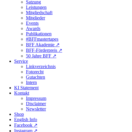
Satzung
Leistungen
Mitgliedschaft
Mitglieder
Events
Awards
Publikationen
#BFFmastertapes
BFF Akademie ↗︎
BFF-Förderpreis ↗︎
50 Jahre BFF ↗︎
Service
Linkverzeichnis
Fotorecht
Gutachten
Intern
KI Statement
Kontakt
Impressum
Disclaimer
Newsletter
Shop
English Info
Facebook ↗︎
Instagram ↗︎