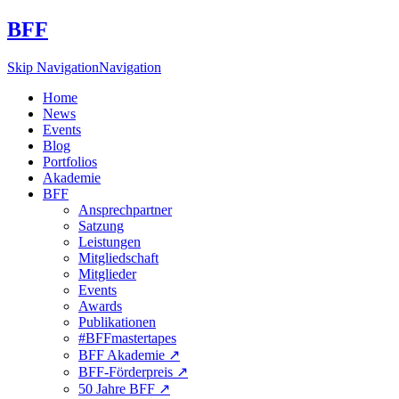
BFF
Skip Navigation
Navigation
Home
News
Events
Blog
Portfolios
Akademie
BFF
Ansprechpartner
Satzung
Leistungen
Mitgliedschaft
Mitglieder
Events
Awards
Publikationen
#BFFmastertapes
BFF Akademie ↗︎
BFF-Förderpreis ↗︎
50 Jahre BFF ↗︎