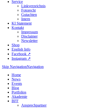
Service
Linkverzeichnis
Fotorecht
Gutachten
Intern
KI Statement
Kontakt
Impressum
Disclaimer
Newsletter
Shop
English Info
Facebook ↗︎
Instagram ↗︎
Skip Navigation
Navigation
Home
News
Events
Blog
Portfolios
Akademie
BFF
Ansprechpartner