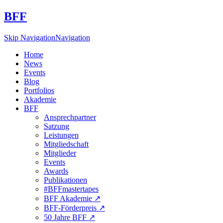
BFF
Skip Navigation
Navigation
Home
News
Events
Blog
Portfolios
Akademie
BFF
Ansprechpartner
Satzung
Leistungen
Mitgliedschaft
Mitglieder
Events
Awards
Publikationen
#BFFmastertapes
BFF Akademie ↗︎
BFF-Förderpreis ↗︎
50 Jahre BFF ↗︎