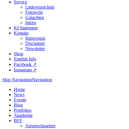
Service
Linkverzeichnis
Fotorecht
Gutachten
Intern
KI Statement
Kontakt
Impressum
Disclaimer
Newsletter
Shop
English Info
Facebook ↗︎
Instagram ↗︎
Skip Navigation
Navigation
Home
News
Events
Blog
Portfolios
Akademie
BFF
Ansprechpartner