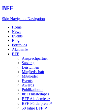
BFF
Skip Navigation
Navigation
Home
News
Events
Blog
Portfolios
Akademie
BFF
Ansprechpartner
Satzung
Leistungen
Mitgliedschaft
Mitglieder
Events
Awards
Publikationen
#BFFmastertapes
BFF Akademie ↗︎
BFF-Förderpreis ↗︎
50 Jahre BFF ↗︎