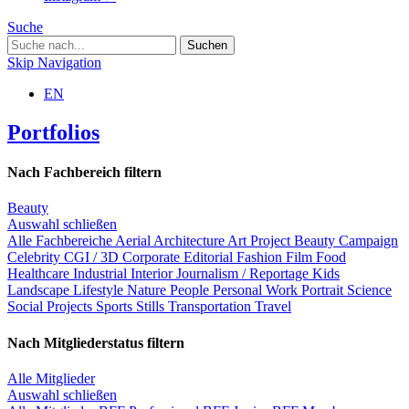
Suche
Skip Navigation
EN
Portfolios
Nach Fachbereich filtern
Beauty
Auswahl schließen
Alle Fachbereiche
Aerial
Architecture
Art Project
Beauty
Campaign
Celebrity
CGI / 3D
Corporate
Editorial
Fashion
Film
Food
Healthcare
Industrial
Interior
Journalism / Reportage
Kids
Landscape
Lifestyle
Nature
People
Personal Work
Portrait
Science
Social Projects
Sports
Stills
Transportation
Travel
Nach Mitgliederstatus filtern
Alle Mitglieder
Auswahl schließen