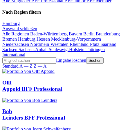
Alle Mitglieder
BFF Professional
BFF Junior
BFF Member
Nach Region filtern
Hamburg
Auswahl schließen
Alle Regionen
Baden-Württemberg
Bayern
Berlin
Brandenburg
Bremen
Hamburg
Hessen
Mecklenburg-Vorpommern
Niedersachsen
Nordrhein-Westfalen
Rheinland-Pfalz
Saarland
Sachsen
Sachsen-Anhalt
Schleswig-Holstein
Thüringen
International
Eingabe löschen
Standard
A — Z
Z — A
Olff
Appold
BFF Professional
Bob
Leinders
BFF Professional