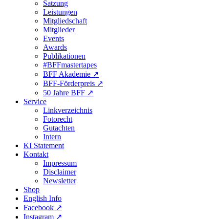
Satzung
Leistungen
Mitgliedschaft
Mitglieder
Events
Awards
Publikationen
#BFFmastertapes
BFF Akademie ↗︎
BFF-Förderpreis ↗︎
50 Jahre BFF ↗︎
Service
Linkverzeichnis
Fotorecht
Gutachten
Intern
KI Statement
Kontakt
Impressum
Disclaimer
Newsletter
Shop
English Info
Facebook ↗︎
Instagram ↗︎