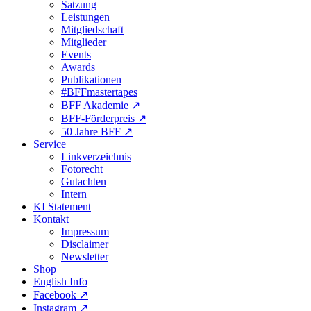
Satzung
Leistungen
Mitgliedschaft
Mitglieder
Events
Awards
Publikationen
#BFFmastertapes
BFF Akademie ↗︎
BFF-Förderpreis ↗︎
50 Jahre BFF ↗︎
Service
Linkverzeichnis
Fotorecht
Gutachten
Intern
KI Statement
Kontakt
Impressum
Disclaimer
Newsletter
Shop
English Info
Facebook ↗︎
Instagram ↗︎