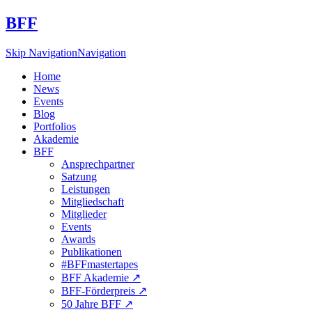
BFF
Skip Navigation
Navigation
Home
News
Events
Blog
Portfolios
Akademie
BFF
Ansprechpartner
Satzung
Leistungen
Mitgliedschaft
Mitglieder
Events
Awards
Publikationen
#BFFmastertapes
BFF Akademie ↗︎
BFF-Förderpreis ↗︎
50 Jahre BFF ↗︎