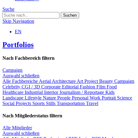
Suche
Skip Navigation
EN
Portfolios
Nach Fachbereich filtern
Campaign
Auswahl schließen
Alle Fachbereiche
Aerial
Architecture
Art Project
Beauty
Campaign
Celebrity
CGI / 3D
Corporate
Editorial
Fashion
Film
Food
Healthcare
Industrial
Interior
Journalism / Reportage
Kids
Landscape
Lifestyle
Nature
People
Personal Work
Portrait
Science
Social Projects
Sports
Stills
Transportation
Travel
Nach Mitgliederstatus filtern
Alle Mitglieder
Auswahl schließen