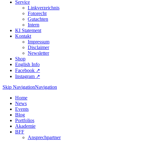
Service
Linkverzeichnis
Fotorecht
Gutachten
Intern
KI Statement
Kontakt
Impressum
Disclaimer
Newsletter
Shop
English Info
Facebook ↗︎
Instagram ↗︎
Skip Navigation
Navigation
Home
News
Events
Blog
Portfolios
Akademie
BFF
Ansprechpartner