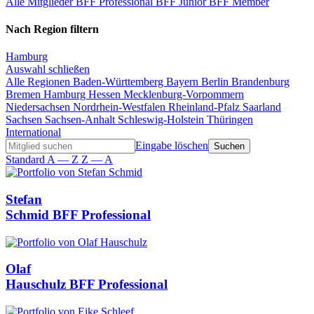
Alle Mitglieder
BFF Professional
BFF Junior
BFF Member
Nach Region filtern
Hamburg
Auswahl schließen
Alle Regionen
Baden-Württemberg
Bayern
Berlin
Brandenburg
Bremen
Hamburg
Hessen
Mecklenburg-Vorpommern
Niedersachsen
Nordrhein-Westfalen
Rheinland-Pfalz
Saarland
Sachsen
Sachsen-Anhalt
Schleswig-Holstein
Thüringen
International
Eingabe löschen
Standard
A — Z
Z — A
Stefan
Schmid
BFF Professional
Olaf
Hauschulz
BFF Professional