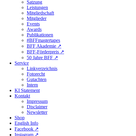
Satzung
Leistungen
Mitgliedschaft
Mitglieder
Events
Awards
Publikationen
#BFFmastertapes
BFF Akademie ↗︎
BFF-Förderpreis ↗︎
50 Jahre BFF ↗︎
Service
Linkverzeichnis
Fotorecht
Gutachten
Intern
KI Statement
Kontakt
Impressum
Disclaimer
Newsletter
Shop
English Info
Facebook ↗︎
Instagram ↗︎