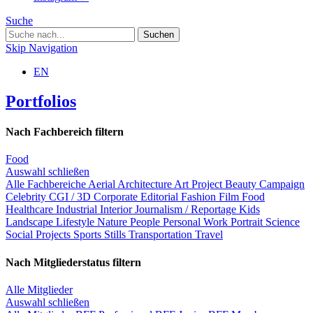
Suche
Skip Navigation
EN
Portfolios
Nach Fachbereich filtern
Food
Auswahl schließen
Alle Fachbereiche
Aerial
Architecture
Art Project
Beauty
Campaign
Celebrity
CGI / 3D
Corporate
Editorial
Fashion
Film
Food
Healthcare
Industrial
Interior
Journalism / Reportage
Kids
Landscape
Lifestyle
Nature
People
Personal Work
Portrait
Science
Social Projects
Sports
Stills
Transportation
Travel
Nach Mitgliederstatus filtern
Alle Mitglieder
Auswahl schließen