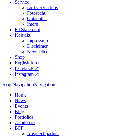
Service
Linkverzeichnis
Fotorecht
Gutachten
Intern
KI Statement
Kontakt
Impressum
Disclaimer
Newsletter
Shop
English Info
Facebook ↗︎
Instagram ↗︎
Skip Navigation
Navigation
Home
News
Events
Blog
Portfolios
Akademie
BFF
Ansprechpartner