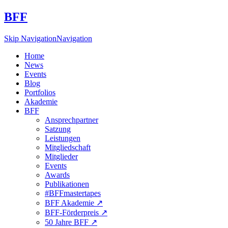
BFF
Skip Navigation
Navigation
Home
News
Events
Blog
Portfolios
Akademie
BFF
Ansprechpartner
Satzung
Leistungen
Mitgliedschaft
Mitglieder
Events
Awards
Publikationen
#BFFmastertapes
BFF Akademie ↗︎
BFF-Förderpreis ↗︎
50 Jahre BFF ↗︎