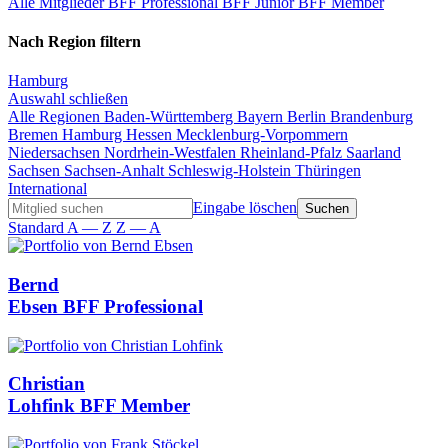
Alle Mitglieder
BFF Professional
BFF Junior
BFF Member
Nach Region filtern
Hamburg
Auswahl schließen
Alle Regionen
Baden-Württemberg
Bayern
Berlin
Brandenburg
Bremen
Hamburg
Hessen
Mecklenburg-Vorpommern
Niedersachsen
Nordrhein-Westfalen
Rheinland-Pfalz
Saarland
Sachsen
Sachsen-Anhalt
Schleswig-Holstein
Thüringen
International
Eingabe löschen
Standard
A — Z
Z — A
Bernd
Ebsen
BFF Professional
Christian
Lohfink
BFF Member