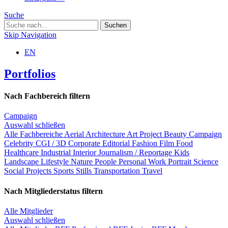
Suche
Skip Navigation
EN
Portfolios
Nach Fachbereich filtern
Campaign
Auswahl schließen
Alle Fachbereiche
Aerial
Architecture
Art Project
Beauty
Campaign
Celebrity
CGI / 3D
Corporate
Editorial
Fashion
Film
Food
Healthcare
Industrial
Interior
Journalism / Reportage
Kids
Landscape
Lifestyle
Nature
People
Personal Work
Portrait
Science
Social Projects
Sports
Stills
Transportation
Travel
Nach Mitgliederstatus filtern
Alle Mitglieder
Auswahl schließen