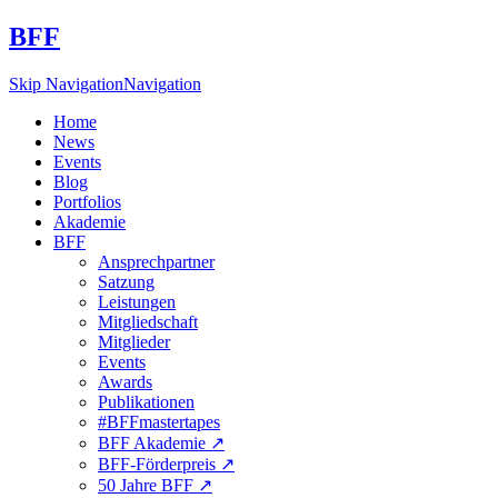
BFF
Skip Navigation
Navigation
Home
News
Events
Blog
Portfolios
Akademie
BFF
Ansprechpartner
Satzung
Leistungen
Mitgliedschaft
Mitglieder
Events
Awards
Publikationen
#BFFmastertapes
BFF Akademie ↗︎
BFF-Förderpreis ↗︎
50 Jahre BFF ↗︎