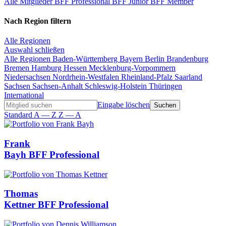
Alle Mitglieder
BFF Professional
BFF Junior
BFF Member
Nach Region filtern
Alle Regionen
Auswahl schließen
Alle Regionen
Baden-Württemberg
Bayern
Berlin
Brandenburg
Bremen
Hamburg
Hessen
Mecklenburg-Vorpommern
Niedersachsen
Nordrhein-Westfalen
Rheinland-Pfalz
Saarland
Sachsen
Sachsen-Anhalt
Schleswig-Holstein
Thüringen
International
Eingabe löschen
Standard
A — Z
Z — A
Frank
Bayh
BFF Professional
Thomas
Kettner
BFF Professional