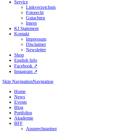
Service
Linkverzeichnis
Fotorecht
Gutachten
Intern
KI Statement
Kontakt
Impressum
Disclaimer
Newsletter
Shop
English Info
Facebook ↗︎
Instagram ↗︎
Skip Navigation
Navigation
Home
News
Events
Blog
Portfolios
Akademie
BFF
Ansprechpartner