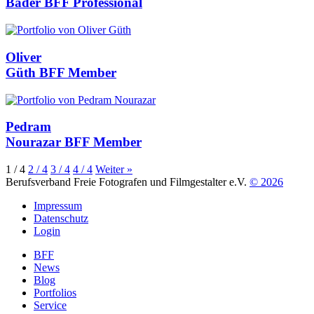
Bader
BFF Professional
Oliver
Güth
BFF Member
Pedram
Nourazar
BFF Member
1
/ 4
2
/ 4
3
/ 4
4
/ 4
Weiter »
Berufsverband Freie Fotografen und Filmgestalter e.V.
© 2026
Impressum
Datenschutz
Login
BFF
News
Blog
Portfolios
Service