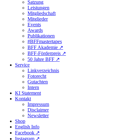
Satzung
Leistungen
Mitgliedschaft
Mitglieder
Events
Awards
Publikationen
#BFFmastertapes
BFF Akademie ↗︎
BFF-Förderpreis ↗︎
50 Jahre BFF ↗︎
Service
Linkverzeichnis
Fotorecht
Gutachten
Intern
KI Statement
Kontakt
Impressum
Disclaimer
Newsletter
Shop
English Info
Facebook ↗︎
Instagram ↗︎