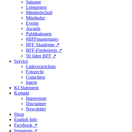
Satzung
Leistungen
Mitgliedschaft
Mitglieder
Events
Awards
Publikationen
#BFFmastertapes
BFF Akademie ↗︎
BFF-Förderpreis ↗︎
50 Jahre BFF ↗︎
Service
Linkverzeichnis
Fotorecht
Gutachten
Intern
KI Statement
Kontakt
Impressum
Disclaimer
Newsletter
Shop
English Info
Facebook ↗︎
Instagram ↗︎