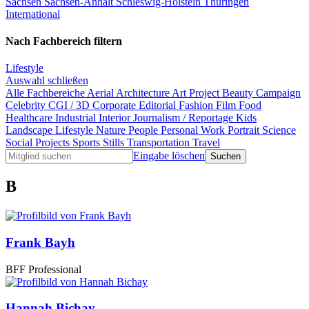
Sachsen
Sachsen-Anhalt
Schleswig-Holstein
Thüringen
International
Nach Fachbereich filtern
Lifestyle
Auswahl schließen
Alle Fachbereiche
Aerial
Architecture
Art Project
Beauty
Campaign
Celebrity
CGI / 3D
Corporate
Editorial
Fashion
Film
Food
Healthcare
Industrial
Interior
Journalism / Reportage
Kids
Landscape
Lifestyle
Nature
People
Personal Work
Portrait
Science
Social Projects
Sports
Stills
Transportation
Travel
Eingabe löschen
B
Frank Bayh
BFF Professional
Hannah Bichay