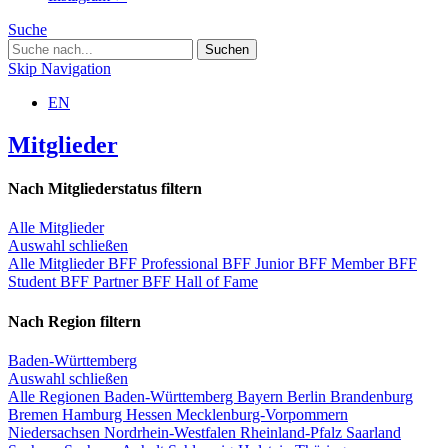
Suche
Skip Navigation
EN
Mitglieder
Nach Mitgliederstatus filtern
Alle Mitglieder
Auswahl schließen
Alle Mitglieder
BFF Professional
BFF Junior
BFF Member
BFF
Student
BFF Partner
BFF Hall of Fame
Nach Region filtern
Baden-Württemberg
Auswahl schließen
Alle Regionen
Baden-Württemberg
Bayern
Berlin
Brandenburg
Bremen
Hamburg
Hessen
Mecklenburg-Vorpommern
Niedersachsen
Nordrhein-Westfalen
Rheinland-Pfalz
Saarland