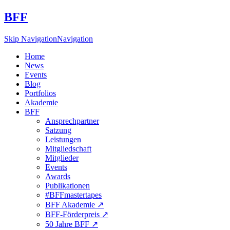
BFF
Skip Navigation
Navigation
Home
News
Events
Blog
Portfolios
Akademie
BFF
Ansprechpartner
Satzung
Leistungen
Mitgliedschaft
Mitglieder
Events
Awards
Publikationen
#BFFmastertapes
BFF Akademie ↗︎
BFF-Förderpreis ↗︎
50 Jahre BFF ↗︎