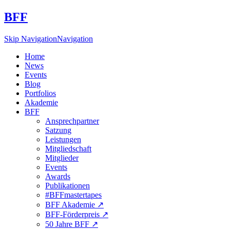
BFF
Skip Navigation
Navigation
Home
News
Events
Blog
Portfolios
Akademie
BFF
Ansprechpartner
Satzung
Leistungen
Mitgliedschaft
Mitglieder
Events
Awards
Publikationen
#BFFmastertapes
BFF Akademie ↗︎
BFF-Förderpreis ↗︎
50 Jahre BFF ↗︎