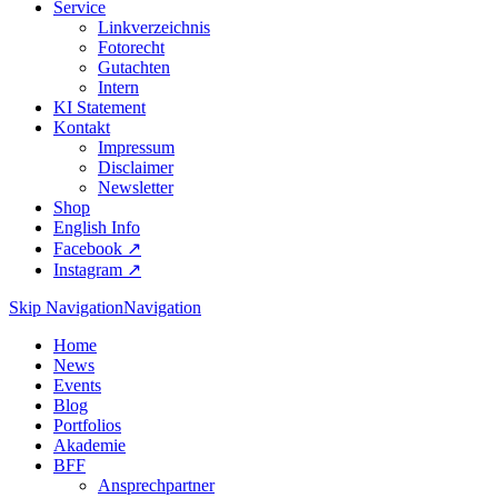
Service
Linkverzeichnis
Fotorecht
Gutachten
Intern
KI Statement
Kontakt
Impressum
Disclaimer
Newsletter
Shop
English Info
Facebook ↗︎
Instagram ↗︎
Skip Navigation
Navigation
Home
News
Events
Blog
Portfolios
Akademie
BFF
Ansprechpartner