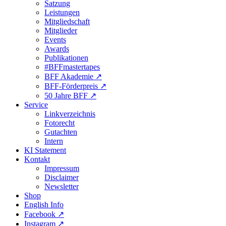
Satzung
Leistungen
Mitgliedschaft
Mitglieder
Events
Awards
Publikationen
#BFFmastertapes
BFF Akademie ↗︎
BFF-Förderpreis ↗︎
50 Jahre BFF ↗︎
Service
Linkverzeichnis
Fotorecht
Gutachten
Intern
KI Statement
Kontakt
Impressum
Disclaimer
Newsletter
Shop
English Info
Facebook ↗︎
Instagram ↗︎