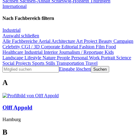
Sachsen
Sachsen-Anhalt
Schleswig-Holstein
Thüringen
International
Nach Fachbereich filtern
Industrial
Auswahl schließen
Alle Fachbereiche
Aerial
Architecture
Art Project
Beauty
Campaign
Celebrity
CGI / 3D
Corporate
Editorial
Fashion
Film
Food
Healthcare
Industrial
Interior
Journalism / Reportage
Kids
Landscape
Lifestyle
Nature
People
Personal Work
Portrait
Science
Social Projects
Sports
Stills
Transportation
Travel
Eingabe löschen
A
Olff Appold
Hamburg
B