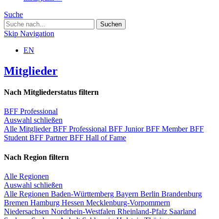
Suche
Skip Navigation
EN
Mitglieder
Nach Mitgliederstatus filtern
BFF Professional
Auswahl schließen
Alle Mitglieder
BFF Professional
BFF Junior
BFF Member
BFF
Student
BFF Partner
BFF Hall of Fame
Nach Region filtern
Alle Regionen
Auswahl schließen
Alle Regionen
Baden-Württemberg
Bayern
Berlin
Brandenburg
Bremen
Hamburg
Hessen
Mecklenburg-Vorpommern
Niedersachsen
Nordrhein-Westfalen
Rheinland-Pfalz
Saarland