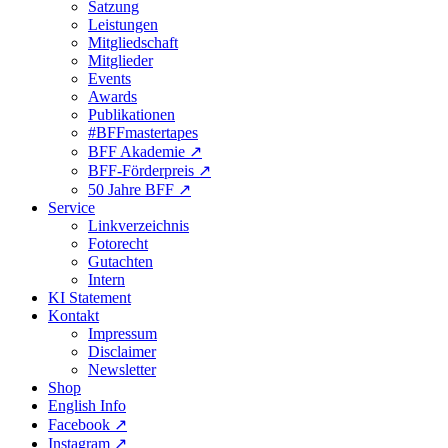
Satzung
Leistungen
Mitgliedschaft
Mitglieder
Events
Awards
Publikationen
#BFFmastertapes
BFF Akademie ↗︎
BFF-Förderpreis ↗︎
50 Jahre BFF ↗︎
Service
Linkverzeichnis
Fotorecht
Gutachten
Intern
KI Statement
Kontakt
Impressum
Disclaimer
Newsletter
Shop
English Info
Facebook ↗︎
Instagram ↗︎