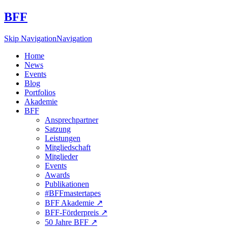
BFF
Skip Navigation
Navigation
Home
News
Events
Blog
Portfolios
Akademie
BFF
Ansprechpartner
Satzung
Leistungen
Mitgliedschaft
Mitglieder
Events
Awards
Publikationen
#BFFmastertapes
BFF Akademie ↗︎
BFF-Förderpreis ↗︎
50 Jahre BFF ↗︎